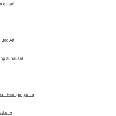
t es an!
 und Alt
ning zuhause!
Loser Heimprogamm
starter