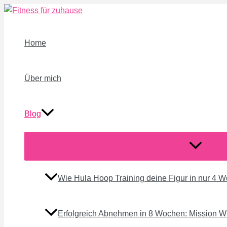
Zum
Inhalt
springen
Home
Über mich
Blog
Menü
umschalte
Wie Hula Hoop Training deine Figur in nur 4 
Erfolgreich Abnehmen in 8 Wochen: Mission 