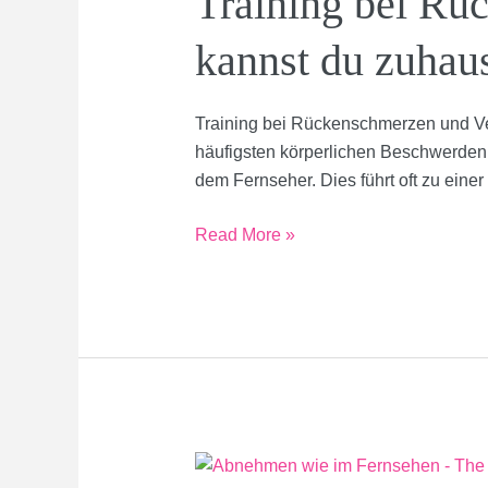
Training bei Rü
kannst du zuhaus
Training bei Rückenschmerzen und V
häufigsten körperlichen Beschwerden. 
dem Fernseher. Dies führt oft zu ei
Training
Read More »
bei
Rückenschmerzen
und
Verspannungen:
So
kannst
du
zuhause