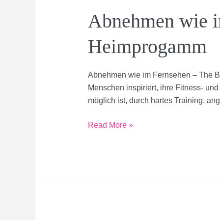
trainieren!
Abnehmen wie im
Heimprogamm
Abnehmen wie im Fernsehen – The Bi
Menschen inspiriert, ihre Fitness- un
möglich ist, durch hartes Training, a
Abnehmen
Read More »
wie
im
Fernsehen
–
The
Biggest
Loser