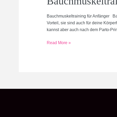
Bauchmuskeltrai
Bauchmuskeltraining für Anfänger Bau
Vorteil, sie sind auch für deine Körpe
kannst aber auch nach dem Parto-Prin
Bauchmuskeltraining
Read More »
für
Anfänger