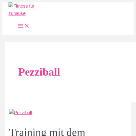
Zum
Inhalt
springen
Main
Menu
Pezziball
Training mit dem